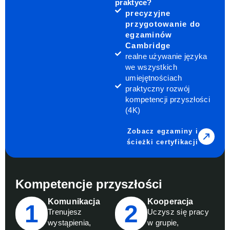
praktyce?
precyzyjne
przygotowanie do
egzaminów
Cambridge
realne używanie języka
we wszystkich
umiejętnościach
praktyczny rozwój
kompetencji przyszłości
(4K)
Zobacz egzaminy i
ścieżki certyfikacji
Kompetencje przyszłości
Komunikacja
Kooperacja
1
2
Trenujesz
Uczysz się pracy
wystąpienia,
w grupie,