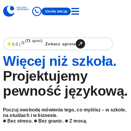
Umów lekcję
(
71
opinii)
Zobacz opinie
5.0 |
Więcej niż szkoła.
Projektujemy
pewność językową.
Poczuj swobodę mówienia tego, co myślisz – w szkole,
na studiach i w biznesie.
Bez stresu.
Bez granic.
Z mocą.