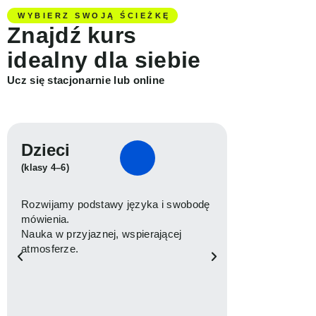
WYBIERZ SWOJĄ ŚCIEŻKĘ
Znajdź kurs
idealny dla siebie
Ucz się stacjonarnie lub online
Dzieci
Młodzież
(klasy 4–6)
Rozwijamy podstawy języka i swobodę
Łączymy przy
mówienia.
egzaminów i m
Nauka w przyjaznej, wspierającej
nauką swobod
atmosferze.
Mierzymy post
wsparcie lekto
Cię do dalszej
granicą.