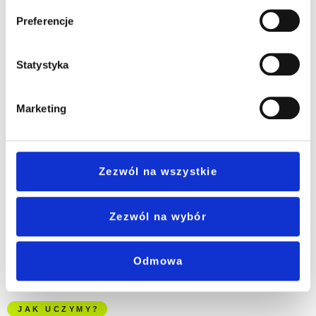
Co zyskujesz?
Preferencje
Praktyczny trening egzaminacyjny, abyś uzyskał
maksimum z egzaminu
Pewność w komunikacji akademickiej od eseju do
Statystyka
debaty
Strategiczne wsparcie w planowaniu dalszej edukacji
Marketing
Sprawdź możliwości studiowania za granicą
Zezwól na wszystkie
Partner strategiczny w projektowaniu studiów
zagranicznych
Dzięki współpracy z
Eduworld
oferujemy Ci
Zezwól na wybór
wsparcie od indywidualnego planu nauki, po
skuteczną aplikację na wymarzoną uczelnię.
Odmowa
JAK UCZYMY?