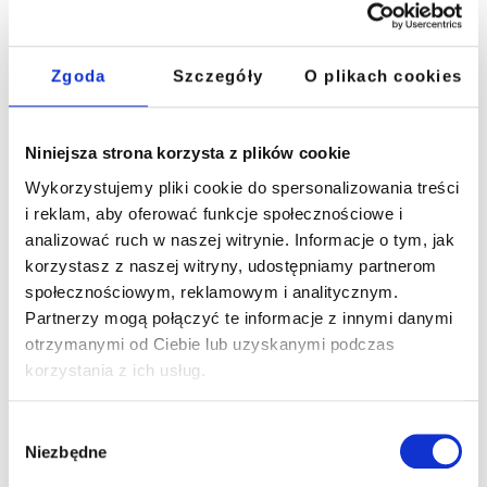
Zgoda
Szczegóły
O plikach cookies
Niniejsza strona korzysta z plików cookie
Wykorzystujemy pliki cookie do spersonalizowania treści
i reklam, aby oferować funkcje społecznościowe i
analizować ruch w naszej witrynie. Informacje o tym, jak
korzystasz z naszej witryny, udostępniamy partnerom
społecznościowym, reklamowym i analitycznym.
Coraz więcej uczniów wybiera studia poza Polską.
Partnerzy mogą połączyć te informacje z innymi danymi
Przygotowujemy do wszystkich międzynarodowych
otrzymanymi od Ciebie lub uzyskanymi podczas
egzaminów wymaganych przez uczelnie zagraniczne
korzystania z ich usług.
(m.in. IELTS, TOEFL, C1) i wyposażamy w pewność
językową popartą umiejętnościami 4K potrzebnymi w
świecie akademickim i zawodowym.
Wybór
Zobacz egzaminy i ścieżki certyfikacji
Niezbędne
zgody