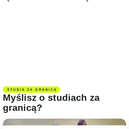
Młodzież
Firmy
Od arkusza do indeksu
Język, który za
Wysokie wyniki na maturze i
Program dost
egzaminie ósmoklasisty
branży
Pewna komunikacja i argumentacja
Owocna komun
Rozwój kompetencji potrzebnych na
Praktyka w r
studiach i w pracy
zawodowych
STUDIA ZA GRANICĄ
Myślisz o studiach za
granicą?