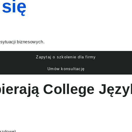
się
sytuacji biznesowych.
Zapytaj o szkolenie dla firmy
Umów konsultację
ierają College Jęz
jazdowe)