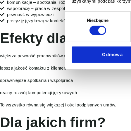
uzyskanymi podczas korzysta
komunikację – spotkania, rozmowy, prezentacje
współpracę – praca w zespole międzynarodowym
pewność w wypowiedzi
Wybór
Niezbędne
precyzję językową w kontekście zawodowym
zgody
Efekty dla firmy
Odmowa
większa pewność pracowników w komunikacji
lepsza jakość kontaktu z klientem
sprawniejsze spotkania i współpraca
realny rozwój kompetencji językowych
To wszystko równa się większej ilości podpisanych umów.
Dla jakich firm?