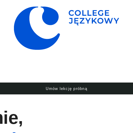
Umów lekcję próbną
ie,