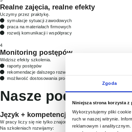
Realne zajęcia, realne efekty
Uczymy przez praktykę.
symulacje sytuacji zawodowych
praca na materiałach firmowych
rozwój komunikacji i współpracy
4
Monitoring postępów
Widzisz efekty szkolenia.
raporty postępów
rekomendacje dalszego rozwoju
możliwość dostosowania programu
Zgoda
Nasze podejście
Niniejsza strona korzysta z
Wykorzystujemy pliki cookie 
Język + kompetencje biznesowe
ruch w naszej witrynie. Inf
W pracy liczy się nie tylko znajomość języka, ale umiejętność je
reklamowym i analitycznym. 
Na szkoleniach rozwijamy: