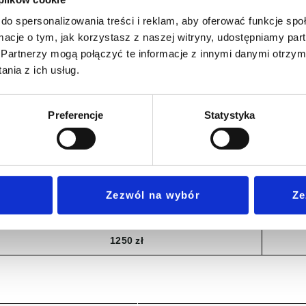
do spersonalizowania treści i reklam, aby oferować funkcje sp
1×60 min./tyg. (30 zajęć)
ormacje o tym, jak korzystasz z naszej witryny, udostępniamy p
Partnerzy mogą połączyć te informacje z innymi danymi otrzym
455 zł
nia z ich usług.
2×45 min./tyg. (60 zajęć)
1×90 min./tyg. (30 zajęć)
Preferencje
Statystyka
775 zł
2×60 min./tyg. (60 zajęć)
900 zł
Zezwól na wybór
Ze
2×90 min./tyg. (60 zajęć)
1250 zł