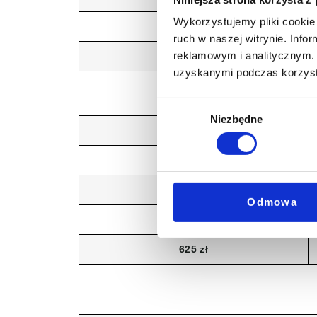
Wykorzystujemy pliki cookie 
ruch w naszej witrynie. Inf
reklamowym i analitycznym. 
228 zł
uzyskanymi podczas korzysta
Wybór
Niezbędne
zgody
388 zł
450 zł
Odmowa
625 zł