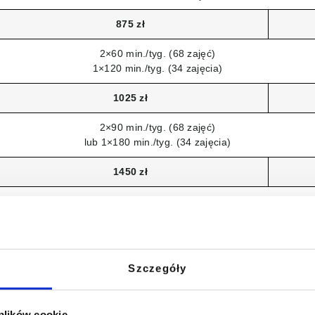
875 zł
2×60 min./tyg. (68 zajęć)
1×120 min./tyg. (34 zajęcia)
1025 zł
2×90 min./tyg. (68 zajęć)
lub 1×180 min./tyg. (34 zajęcia)
1450 zł
Szczegóły
Czas trwania kursu od września do kwietnia
4 raty
 plików cookie