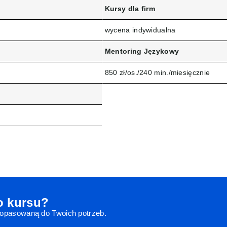
Kursy dla firm
wycena indywidualna
Mentoring Językowy
850 zł/os./240 min./miesięcznie
o kursu?
dopasowaną do Twoich potrzeb.