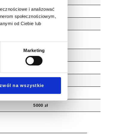
ołecznościowe i analizować
artnerom społecznościowym,
anymi od Ciebie lub
1820 zł
Marketing
3100 zł
1250 zł
zwól na wszystkie
5000 zł