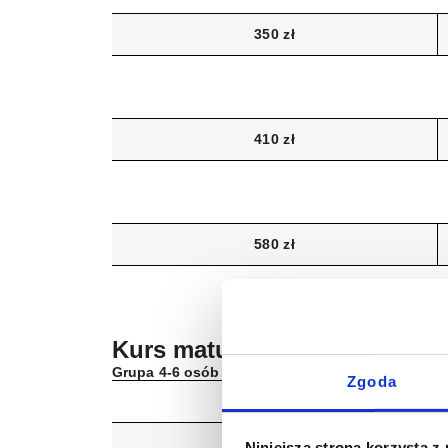
350 zł
410 zł
580 zł
Kurs maturalny
Grupa 4-6 osób
Zgoda
10 rat
Niniejsza strona korzysta z