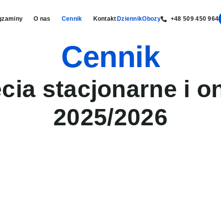
gzaminy
O nas
Cennik
Kontakt
Dziennik
Obozy
+48 509 450 964
Cennik
cia stacjonarne i o
2025/2026