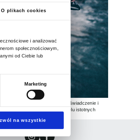
O plikach cookies
ołecznościowe i analizować
artnerom społecznościowym,
anymi od Ciebie lub
Marketing
ie: Po co chcesz się uczyć? Doświadczenie i
 ogólne, zawiłe i pozbawione wielu istotnych
zwól na wszystkie