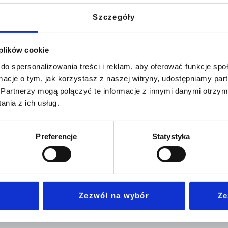
Szczegóły
 plików cookie
do spersonalizowania treści i reklam, aby oferować funkcje sp
ormacje o tym, jak korzystasz z naszej witryny, udostępniamy p
Partnerzy mogą połączyć te informacje z innymi danymi otrzym
nia z ich usług.
Preferencje
Statystyka
 pytam go o powody jego nauki. Obok tego stawiam proste pytan
el językowy sprecyzować. Odpowiedzi z reguły są niejasne, bardzo
. Firma […]
Zezwól na wybór
Ze
Oferta
Informacje