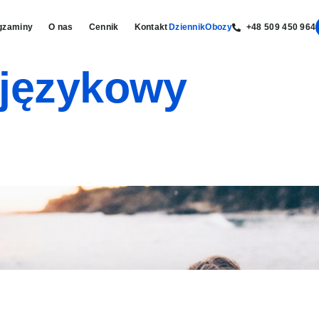
gzaminy
O nas
Cennik
Kontakt
Dziennik
Obozy
+48 509 450 964
 językowy