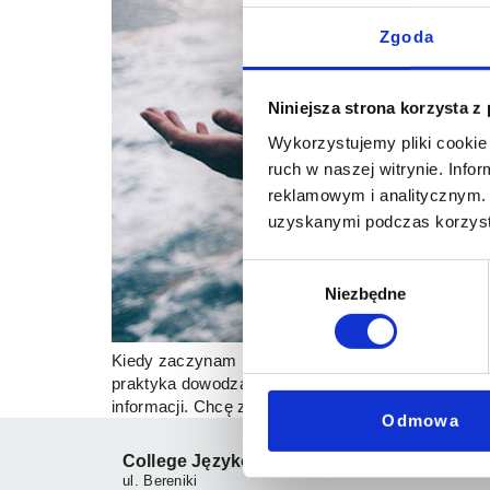
Zgoda
Niniejsza strona korzysta z
Wykorzystujemy pliki cookie 
ruch w naszej witrynie. Inf
reklamowym i analitycznym. 
uzyskanymi podczas korzysta
Wybór
Niezbędne
zgody
Kiedy zaczynam pracę z nowym studentem, zawsze
praktyka dowodzą, że niewiele osób potrafi swój c
informacji. Chcę znać angielski. Chcę się dogadać
Odmowa
College Językowy
ul. Bereniki