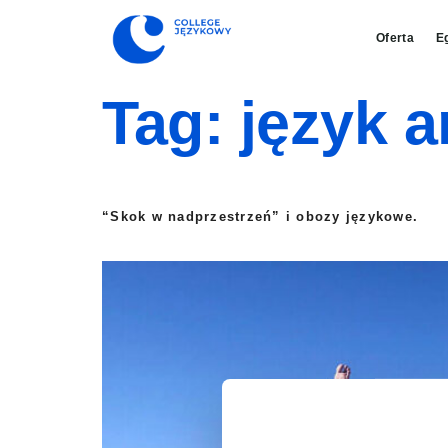
Oferta
E
Tag:
język a
“Skok w nadprzestrzeń” i obozy językowe.