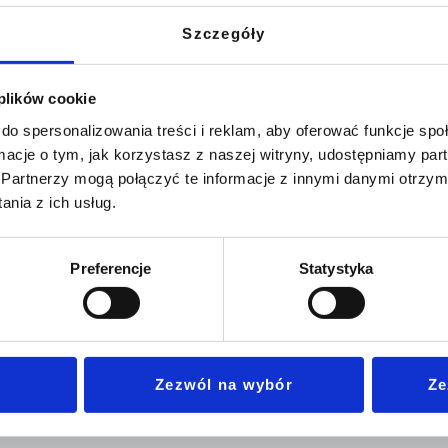
Szczegóły
 plików cookie
do spersonalizowania treści i reklam, aby oferować funkcje sp
ormacje o tym, jak korzystasz z naszej witryny, udostępniamy p
Partnerzy mogą połączyć te informacje z innymi danymi otrzym
nia z ich usług.
Preferencje
Statystyka
odstawowe umiejętności językowe, a jest ich pięć, ćwiczysz za
ym. Czy istnieje jednak sposób, aby skoordynować ten proces w t
w […]
Zezwól na wybór
Ze
Oferta
Informacje