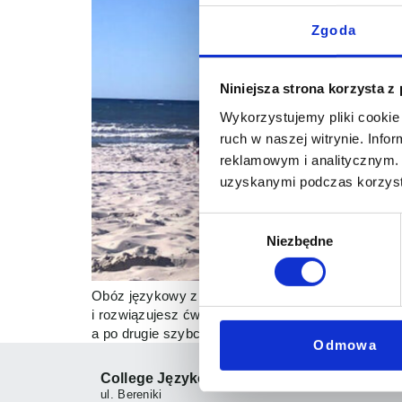
Zgoda
Niniejsza strona korzysta z
Wykorzystujemy pliki cookie 
ruch w naszej witrynie. Inf
reklamowym i analitycznym. 
uzyskanymi podczas korzysta
Wybór
Niezbędne
zgody
Obóz językowy z Collegem Językowym Jak wiesz p
i rozwiązujesz ćwiczenia czy piszesz w języku obc
a po drugie szybciej przyniósł oczekiwane efekty 
Odmowa
College Językowy
ul. Bereniki