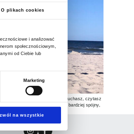
O plikach cookies
ołecznościowe i analizować
artnerom społecznościowym,
anymi od Ciebie lub
Marketing
 każdym razem, kiedy mówisz, słuchasz, czytasz
aką całość, aby po pierwsze był bardziej spójny,
zwól na wszystkie