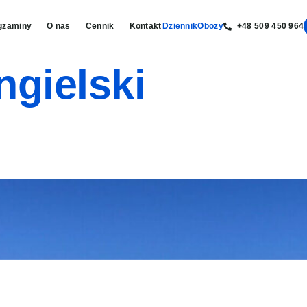
gzaminy
O nas
Cennik
Kontakt
Dziennik
Obozy
+48 509 450 964
ngielski