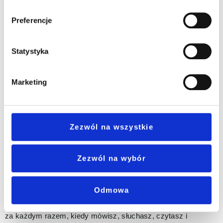
Preferencje
“Skok w nadprzestrzeń” i obozy językowe.
Statystyka
Marketing
Zezwól na wszystkie
Zezwól na wybór
Odmowa
Obóz językowy z Collegem Językowym Jak wiesz
podstawowe umiejętności językowe, a jest ich pięć, ćwiczysz
za każdym razem, kiedy mówisz, słuchasz, czytasz i