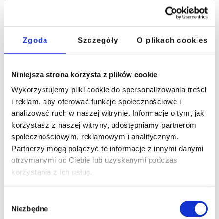
Zgoda
Szczegóły
O plikach cookies
Niniejsza strona korzysta z plików cookie
Wykorzystujemy pliki cookie do spersonalizowania treści
i reklam, aby oferować funkcje społecznościowe i
analizować ruch w naszej witrynie. Informacje o tym, jak
korzystasz z naszej witryny, udostępniamy partnerom
społecznościowym, reklamowym i analitycznym.
Obóz językowy z Collegem Językowym Metoda – czyli
Partnerzy mogą połączyć te informacje z innymi danymi
sprawdzony sposób docierania na szczyt „Rezultatem
otrzymanymi od Ciebie lub uzyskanymi podczas
informacji i doświadczenia jest metoda. Metoda- czyli
korzystania z ich usług.
sprawdzony sposób docierania na szczyt.”M.E.Gerber Cały
JA Cały JA – to autorska metoda nauczania języków
opracowana przez zespół nauczycieli, metodyków oraz
Wybór
specjalistów z zakresu dydaktyki pracujących dla i w Collegu
Niezbędne
zgody
Językowym.W skrócie CJ to […]